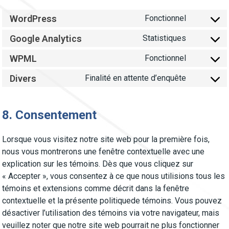
WordPress
Fonctionnel
Consent
Google Analytics
Statistiques
to
Consent
service
WPML
Fonctionnel
to
Consent
wordpress
service
Divers
Finalité en attente d’enquête
to
Consent
google-
service
to
analytics
wpml
8. Consentement
service
divers
Lorsque vous visitez notre site web pour la première fois,
nous vous montrerons une fenêtre contextuelle avec une
explication sur les témoins. Dès que vous cliquez sur
« Accepter », vous consentez à ce que nous utilisions tous les
témoins et extensions comme décrit dans la fenêtre
contextuelle et la présente politiquede témoins. Vous pouvez
désactiver l’utilisation des témoins via votre navigateur, mais
veuillez noter que notre site web pourrait ne plus fonctionner